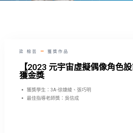
梁 榕芸
獲獎作品
【2023 元宇宙虛擬偶像角色
獲金獎
獲獎學生：3A-徐婕綾、張巧明
最佳指導老師獎：吳信成