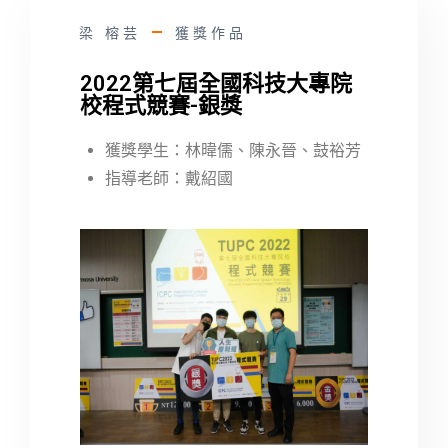
梁 榕芸
獲獎作品
2022第七屆全國科技大專院
校程式競賽-銀獎
獲獎學生：林暐儒、陳永晉、鼓裕芳
指導老師：戴紹國