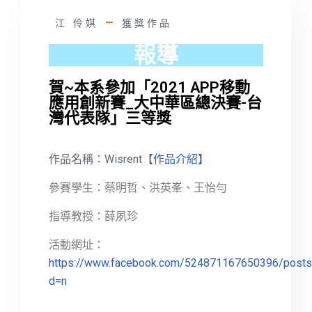
江 伶娸
獲獎作品
報導
賀~本系參加「2021 APP移動
應用創新賽_大中華區總決賽-台
灣代表隊」三等獎
作品名稱：Wisrent【
作品介紹】
參賽學生：蔡明哲、洪英峯、王怡勻
指導教授：薛夙珍
活動網址：
https://www.facebook.com/524871167650396/post
d=n